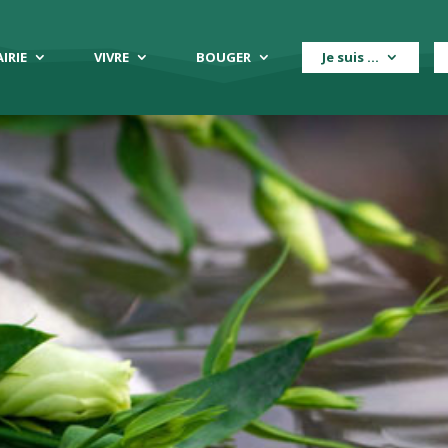
IRIE
VIVRE
BOUGER
Je suis …