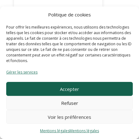
06 37 94 40 88
Politique de cookies
ledeaudacieux@gmail.com
Pour offrir les meilleures expériences, nous utilisons des technologies
telles que les cookies pour stocker et/ou accéder aux informations des
appareils. Le fait de consentir à ces technologies nous permettra de
traiter des données telles que le comportement de navigation ou les ID
Majorettes Les Américaines de
uniques sur ce site. Le fait de ne pas consentir ou de retirer son
consentement peut avoir un effet négatif sur certaines caractéristiques
Saint-Dié-des-Vosges
et fonctions.
Troupe de majorettes, animation et
Gérer les services
défilés lors de manifestations.
Présidente :
Lucy VALENTIN
Accepter
6 Rue de la Behouille
Refuser
88100 Saint-Dié-Des-Vosges
06 82 31 79 05
Voir les préférences
majorettes.lesamericaines@sfr.f
r
Mentions légales
Mentions légales