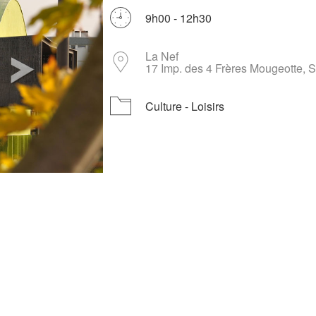
9h00 - 12h30
La Nef
Télécharger ICS
Calendrier Google
iCalendar
Office 365
Outlook L
17 Imp. des 4 Frères Mougeotte, 
Culture - Loisirs