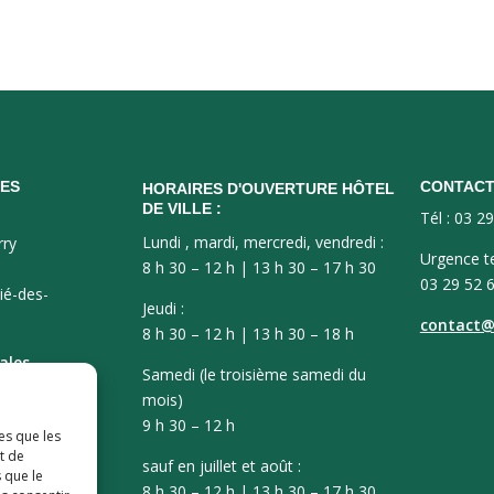
ES
CONTAC
HORAIRES D'OUVERTURE HÔTEL
DE VILLE :
Tél : 03 2
Lundi , mardi, mercredi, vendredi :
rry
Urgence t
8 h 30 – 12 h | 13 h 30 – 17 h 30
03 29 52 
ié-des-
Jeudi :
contact@v
8 h 30 – 12 h | 13 h 30 – 18 h
ales
Samedi (le troisième samedi du
mois)
9 h 30 – 12 h
es que les
t de
sauf en juillet et août :
 que le
8 h 30 – 12 h | 13 h 30 – 17 h 30