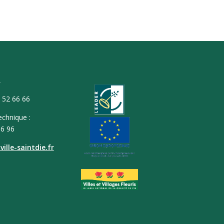
T
9 52 66 66
echnique :
66 96
ille-saintdie.fr