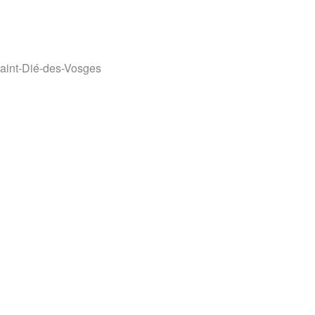
ive
Saint-Dié-des-Vosges