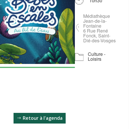
10h30
Médiathèque
Télécharger ICS
Calendrier Goog
iCalenda
Jean-de-la-
Fontaine
6 Rue René
Fonck, Saint-
Dié-des-Vosges
Culture -
Loisirs
Retour à l'agenda