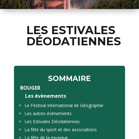
LES ESTIVALES
DÉODATIENNES
SOMMAIRE
BOUGER
Les évènements
Le Festival International de Géographie
Les autres évènements
Les Estivales Déodatiennes
La fête du sport et des associations
La fête de la musique