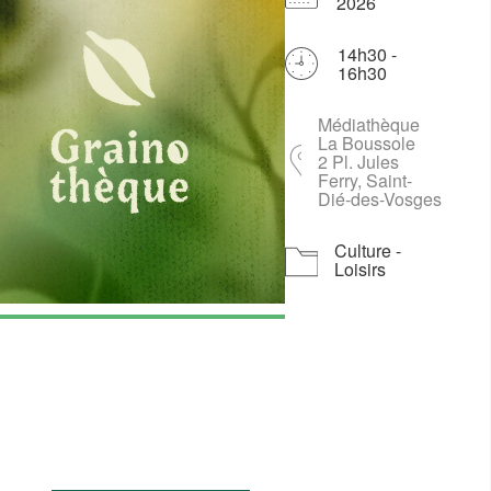
2026
14h30 -
16h30
Médiathèque
Télécharger ICS
Calendrier Goog
iCalenda
La Boussole
2 Pl. Jules
Ferry, Saint-
Dié-des-Vosges
Culture -
Loisirs