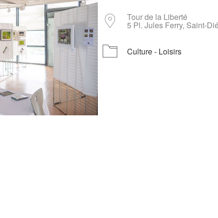
Tour de la Liberté
Télécharger ICS
Calendrier Google
iCalendar
Office 3
5 Pl. Jules Ferry, Saint-D
Culture - Loisirs