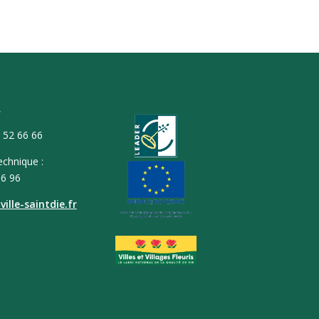
T
9 52 66 66
echnique :
66 96
ille-saintdie.fr