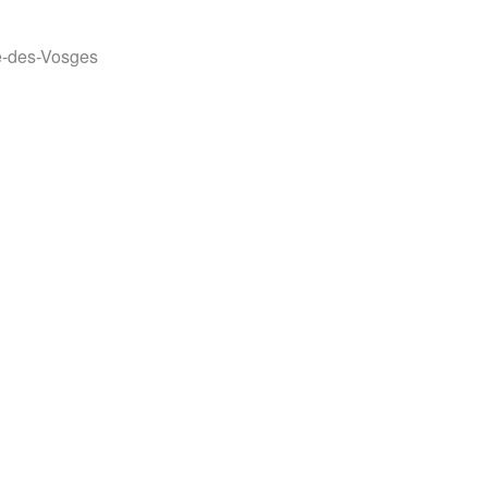
65
Outlook Live
ié-des-Vosges