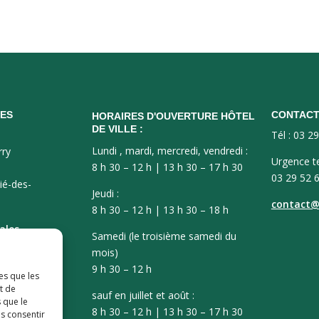
ES
CONTAC
HORAIRES D'OUVERTURE HÔTEL
DE VILLE :
Tél : 03 2
Lundi , mardi, mercredi, vendredi :
rry
Urgence t
8 h 30 – 12 h | 13 h 30 – 17 h 30
03 29 52 
ié-des-
Jeudi :
contact@v
8 h 30 – 12 h | 13 h 30 – 18 h
ales
Samedi (le troisième samedi du
mois)
9 h 30 – 12 h
es que les
t de
sauf en juillet et août :
 que le
8 h 30 – 12 h | 13 h 30 – 17 h 30
as consentir