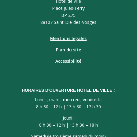
Hôtel de ville
Place Jules-Ferry
BP 275
88107 Saint-Dié-des-Vosges
Mentions légales
Plan du site
Accessibilité
HORAIRES D'OUVERTURE HÔTEL DE VILLE :
Lundi , mardi, mercredi, vendredi :
8 h 30 – 12 h | 13 h 30 – 17 h 30
Jeudi :
8 h 30 – 12 h | 13 h 30 – 18 h
Samedi (le troisième samedi du mois)