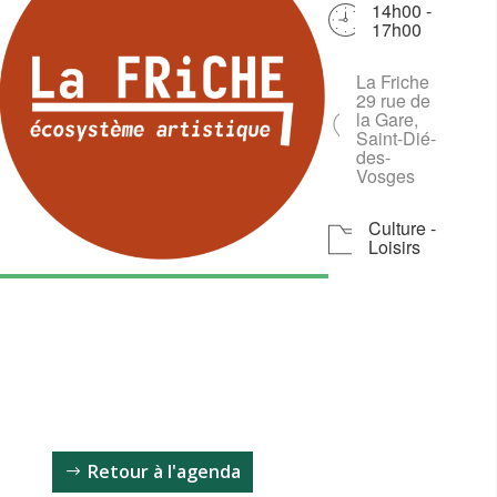
14h00 -
17h00
La Friche
Télécharger ICS
Calendrie
iC
29 rue de
la Gare,
Saint-Dié-
des-
Vosges
Culture -
Loisirs
Retour à l'agenda