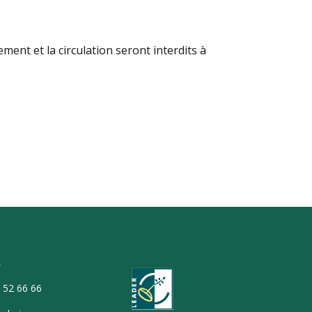
nement et la circulation seront interdits à
T
9 52 66 66