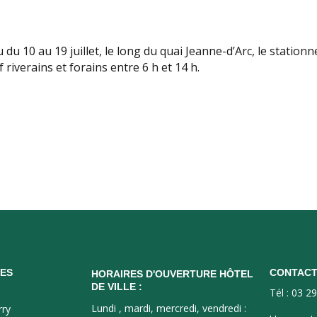
u du 10 au 19 juillet, le long du quai Jeanne-d’Arc, le station
f riverains et forains entre 6 h et 14 h.
ES
CONTAC
HORAIRES D'OUVERTURE HÔTEL
DE VILLE :
Tél : 03 2
Lundi , mardi, mercredi, vendredi :
rry