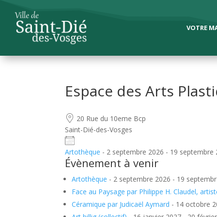
VOTRE MA
Espace des Arts Plas
20 Rue du 10eme Bcp
Saint-Dié-des-Vosges
Artothèque
- 2 septembre 2026 - 19 septembre 2
Évènement à venir
Artothèque
- 2 septembre 2026 - 19 septembre
Face au Paysage par Philippe H. Claudel, artist
Céramique par Judicaël Aymard
- 14 octobre 2
Art billig (collectif)
- 16 janvier 2027 - 20 févrie