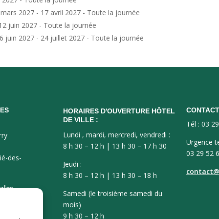
 mars 2027 - 17 avril 2027 - Toute la journée
12 juin 2027 - Toute la journée
6 juin 2027 - 24 juillet 2027 - Toute la journée
ES
CONTAC
HORAIRES D'OUVERTURE HÔTEL
DE VILLE :
Tél : 03 2
Lundi , mardi, mercredi, vendredi :
rry
Urgence t
8 h 30 – 12 h | 13 h 30 – 17 h 30
03 29 52 
ié-des-
Jeudi :
contact@v
8 h 30 – 12 h | 13 h 30 – 18 h
ales
Samedi (le troisième samedi du
mois)
9 h 30 – 12 h