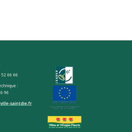
T
9 52 66 66
echnique :
66 96
ille-saintdie.fr