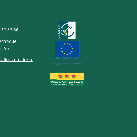
T
9 52 66 66
echnique :
66 96
ille-saintdie.fr