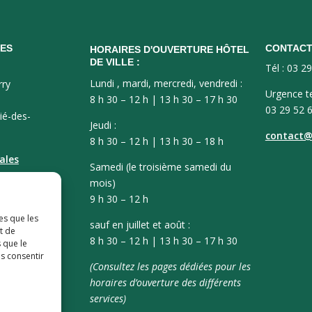
ES
CONTAC
HORAIRES D'OUVERTURE HÔTEL
DE VILLE :
Tél : 03 2
Lundi , mardi, mercredi, vendredi :
rry
Urgence t
8 h 30 – 12 h | 13 h 30 – 17 h 30
03 29 52 
ié-des-
Jeudi :
contact@v
8 h 30 – 12 h | 13 h 30 – 18 h
ales
Samedi (le troisième samedi du
mois)
9 h 30 – 12 h
es que les
sauf en juillet et août :
t de
8 h 30 – 12 h | 13 h 30 – 17 h 30
 que le
as consentir
(Consultez les pages dédiées pour les
horaires d’ouverture des différents
services)