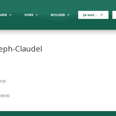
IRIE
VIVRE
BOUGER
Je suis …
eph-Claudel
8h30
 18h30