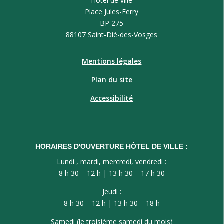
Hôtel de ville
Place Jules-Ferry
BP 275
88107 Saint-Dié-des-Vosges
Mentions légales
Plan du site
Accessibilité
HORAIRES D'OUVERTURE HÔTEL DE VILLE :
Lundi , mardi, mercredi, vendredi :
8 h 30 – 12 h | 13 h 30 – 17 h 30
Jeudi :
8 h 30 – 12 h | 13 h 30 – 18 h
Samedi (le troisième samedi du mois)