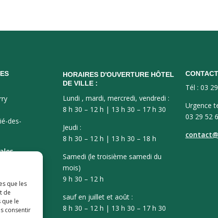
ES
CONTAC
HORAIRES D'OUVERTURE HÔTEL
DE VILLE :
Tél : 03 2
Lundi , mardi, mercredi, vendredi :
rry
Urgence t
8 h 30 – 12 h | 13 h 30 – 17 h 30
03 29 52 
ié-des-
Jeudi :
contact@v
8 h 30 – 12 h | 13 h 30 – 18 h
ales
Samedi (le troisième samedi du
mois)
9 h 30 – 12 h
es que les
t de
sauf en juillet et août :
 que le
8 h 30 – 12 h | 13 h 30 – 17 h 30
as consentir