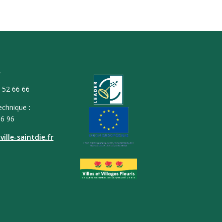
T
9 52 66 66
echnique :
66 96
ille-saintdie.fr