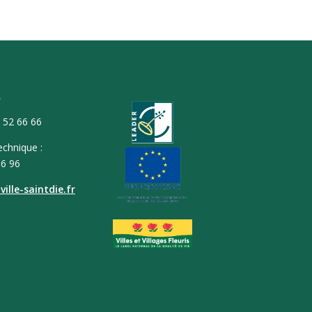
T
9 52 66 66
echnique :
66 96
ille-saintdie.fr