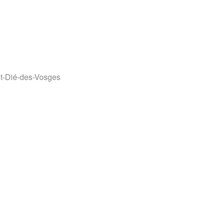
k Live
nt-Dié-des-Vosges