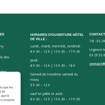
ES
CONTAC
HORAIRES D'OUVERTURE HÔTEL
DE VILLE :
Tél : 03 2
Lundi , mardi, mercredi, vendredi :
rry
Urgence t
8 h 30 – 12 h | 13 h 30 – 17 h 30
03 29 52 
ié-des-
Jeudi :
contact@v
8 h 30 – 12 h | 13 h 30 – 18 h
ales
Samedi (le troisième samedi du
mois)
9 h 30 – 12 h
es que les
t de
sauf en juillet et août :
 que le
8 h 30 – 12 h | 13 h 30 – 17 h 30
as consentir