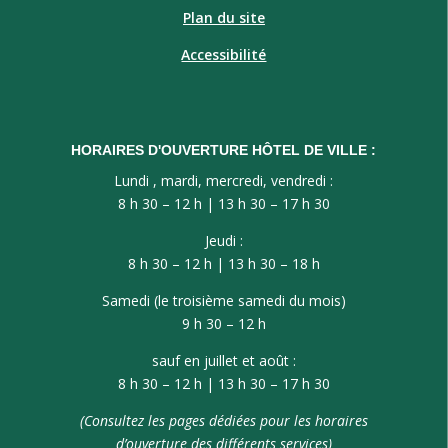
Plan du site
Accessibilité
HORAIRES D'OUVERTURE HÔTEL DE VILLE :
Lundi , mardi, mercredi, vendredi :
8 h 30 – 12 h | 13 h 30 – 17 h 30
Jeudi :
8 h 30 – 12 h | 13 h 30 – 18 h
Samedi (le troisième samedi du mois)
9 h 30 – 12 h
sauf en juillet et août :
8 h 30 – 12 h | 13 h 30 – 17 h 30
(Consultez les pages dédiées pour les horaires
d’ouverture des différents services)